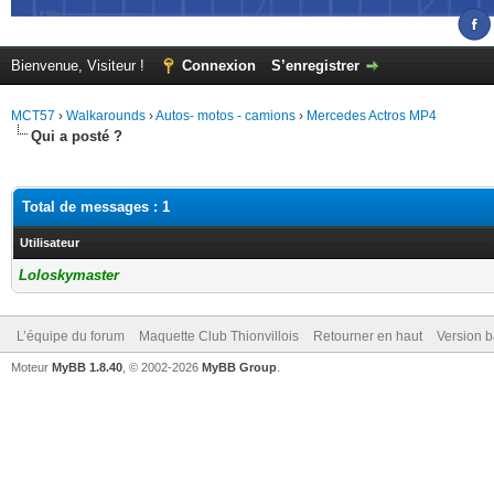
Bienvenue, Visiteur !
Connexion
S’enregistrer
MCT57
›
Walkarounds
›
Autos- motos - camions
›
Mercedes Actros MP4
Qui a posté ?
Total de messages : 1
Utilisateur
Loloskymaster
L’équipe du forum
Maquette Club Thionvillois
Retourner en haut
Version b
Moteur
MyBB 1.8.40
, © 2002-2026
MyBB Group
.