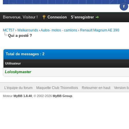
Bienvenue, Visiteur !
Connexion
S’enregistrer
MCT57
›
Walkarounds
›
Autos- motos - camions
›
Renault Magnum AE 390
Qui a posté ?
Total de messages : 2
Utilisateur
Loloskymaster
L’équipe du forum
Maquette Club Thionvillois
Retourner en haut
Version b
Moteur
MyBB 1.8.40
, © 2002-2026
MyBB Group
.