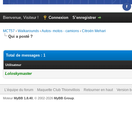
Bienvenue, Visiteur !
Connexion
S’enregistrer
MCT57
›
Walkarounds
›
Autos- motos - camions
›
Citroën Mehari
Qui a posté ?
Total de messages : 1
Utilisateur
Loloskymaster
L’équipe du forum
Maquette Club Thionvillois
Retourner en haut
Version b
Moteur
MyBB 1.8.40
, © 2002-2026
MyBB Group
.