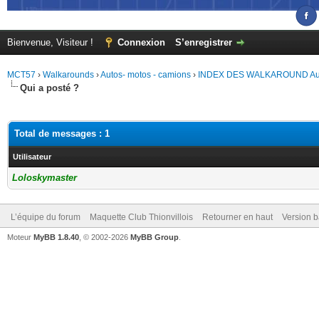
Bienvenue, Visiteur !
Connexion
S’enregistrer
MCT57
›
Walkarounds
›
Autos- motos - camions
›
INDEX DES WALKAROUND Aut
Qui a posté ?
Total de messages : 1
Utilisateur
Loloskymaster
L’équipe du forum
Maquette Club Thionvillois
Retourner en haut
Version b
Moteur
MyBB 1.8.40
, © 2002-2026
MyBB Group
.