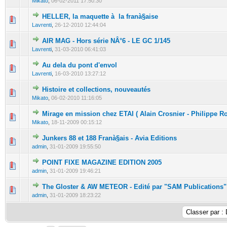
Mikato
,
06-02-2011 17:50:30
HELLER, la maquette à la franà§aise
0 Votes - 0 sur 5 en moyenne
1
2
3
4
5
Lavrenti
,
26-12-2010 12:44:04
AIR MAG - Hors série NÂ°6 - LE GC 1/145
0 Votes - 0 sur 5 en moyenne
1
2
3
4
5
Lavrenti
,
31-03-2010 06:41:03
Au dela du pont d'envol
0 Votes - 0 sur 5 en moyenne
1
2
3
4
5
Lavrenti
,
16-03-2010 13:27:12
Histoire et collections, nouveautés
0 Votes - 0 sur 5 en moyenne
1
2
3
4
5
Mikato
,
06-02-2010 11:16:05
Mirage en mission chez ETAI ( Alain Crosnier - Philippe R
0 Votes - 0 sur 5 en moyenne
1
2
3
4
5
Mikato
,
18-11-2009 00:15:12
Junkers 88 et 188 Franà§ais - Avia Editions
0 Votes - 0 sur 5 en moyenne
1
2
3
4
5
admin
,
31-01-2009 19:55:50
POINT FIXE MAGAZINE EDITION 2005
0 Votes - 0 sur 5 en moyenne
1
2
3
4
5
admin
,
31-01-2009 19:46:21
The Gloster & AW METEOR - Edité par "SAM Publications"
0 Votes - 0 sur 5 en moyenne
1
2
3
4
5
admin
,
31-01-2009 18:23:22