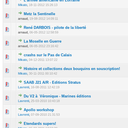
L'armée américaine en Lorraine
0 Votes - 0 sur 5 en moyenne
1
2
3
4
5
Mikato
,
18-11-2012 15:26:13
Metz la Sentinelle
0 Votes - 0 sur 5 en moyenne
1
2
3
4
5
arnaud,
19-08-2012 14:09:11
René DARBOIS - pilote de la liberté
0 Votes - 0 sur 5 en moyenne
1
2
3
4
5
arnaud,
06-05-2012 12:58:59
La Moselle en Guerre
0 Votes - 0 sur 5 en moyenne
1
2
3
4
5
arnaud,
06-05-2012 23:16:42
crashs sur le Pas de Calais
0 Votes - 0 sur 5 en moyenne
1
2
3
4
5
Mikato
,
04-12-2011 13:07:22
Histoire et collections deux bouquins en souscription!
0 Votes - 0 sur 5 en moyenne
1
2
3
4
5
Mikato
,
30-11-2011 00:10:42
SAAB J21 A/R - Editions Stratus
0 Votes - 0 sur 5 en moyenne
1
2
3
4
5
Lavrenti
,
16-08-2011 12:42:19
Du V2 à Véronique - Marines éditions
0 Votes - 0 sur 5 en moyenne
1
2
3
4
5
Lavrenti
,
25-03-2010 10:43:18
Apollo workshop
0 Votes - 0 sur 5 en moyenne
1
2
3
4
5
Lavrenti
,
07-09-2010 21:31:53
Etendards supers!
0 Votes - 0 sur 5 en moyenne
1
2
3
4
5