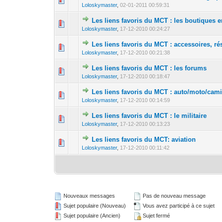
Loloskymaster
,
02-01-2011 00:59:31
Les liens favoris du MCT : les boutiques e
0 Votes - 0 sur 5
1
Loloskymaster
,
17-12-2010 00:24:27
Les liens favoris du MCT : accessoires, ré
0 Votes - 0 sur 5
1
Loloskymaster
,
17-12-2010 00:21:38
Les liens favoris du MCT : les forums
0 Votes - 0 sur 5
1
Loloskymaster
,
17-12-2010 00:18:47
Les liens favoris du MCT : auto/moto/cam
0 Votes - 0 sur 5
1
Loloskymaster
,
17-12-2010 00:14:59
Les liens favoris du MCT : le militaire
0 Votes - 0 sur 5
1
Loloskymaster
,
17-12-2010 00:13:23
Les liens favoris du MCT: aviation
0 Votes - 0 sur 5
1
Loloskymaster
,
17-12-2010 00:11:42
Nouveaux messages
Pas de nouveau message
Sujet populaire (Nouveau)
Vous avez participé à ce sujet
Sujet populaire (Ancien)
Sujet fermé