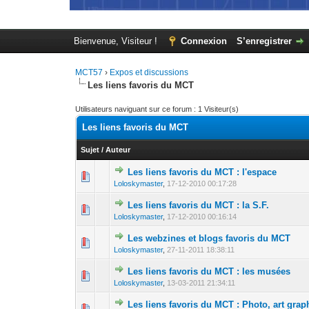
Bienvenue, Visiteur !
Connexion
S’enregistrer
MCT57
›
Expos et discussions
Les liens favoris du MCT
Utilisateurs naviguant sur ce forum : 1 Visiteur(s)
Les liens favoris du MCT
Sujet
/
Auteur
Les liens favoris du MCT : l'espace
0 Votes - 0 sur 5
1
Loloskymaster
,
17-12-2010 00:17:28
Les liens favoris du MCT : la S.F.
0 Votes - 0 sur 5
1
Loloskymaster
,
17-12-2010 00:16:14
Les webzines et blogs favoris du MCT
0 Votes - 0 sur 5
1
Loloskymaster
,
27-11-2011 18:38:11
Les liens favoris du MCT : les musées
0 Votes - 0 sur 5
1
Loloskymaster
,
13-03-2011 21:34:11
Les liens favoris du MCT : Photo, art gra
0 Votes - 0 sur 5
1