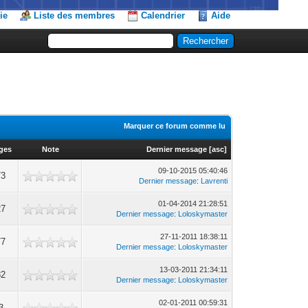
ie
Liste des membres
Calendrier
Aide
Marquer ce forum comme lu
ages
Note
Dernier message
[
asc
]
09-10-2015 05:40:46
73
Dernier message
:
Lavrenti
01-04-2014 21:28:51
27
Dernier message
:
Loloskymaster
27-11-2011 18:38:11
77
Dernier message
:
Loloskymaster
13-03-2011 21:34:11
82
Dernier message
:
Loloskymaster
02-01-2011 00:59:31
3