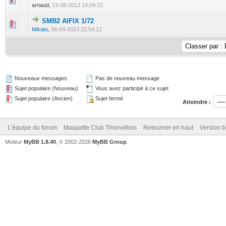
arnaud,
13-08-2013 19:04:22
SMB2 AIFIX 1/72
0 Votes - 0 sur 5 en moyenne
1
2
3
4
5
Mikato
,
08-04-2013 22:54:12
Nouveaux messages
Pas de nouveau message
Sujet populaire (Nouveau)
Vous avez participé à ce sujet
Sujet populaire (Ancien)
Sujet fermé
Atteindre :
L’équipe du forum
Maquette Club Thionvillois
Retourner en haut
Version b
Moteur
MyBB 1.8.40
, © 2002-2026
MyBB Group
.