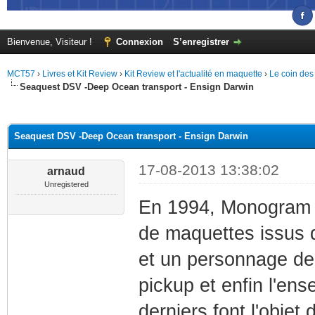
Bienvenue, Visiteur !
Connexion
S’enregistrer
MCT57
›
Livres et Kit Review
›
Kit Review et l'actualité en maquette
›
Le coin des
Seaquest DSV -Deep Ocean transport - Ensign Darwin
(s))
Seaquest DSV -Deep Ocean transport - Ensign Darwin
17-08-2013 13:38:02
arnaud
Unregistered
En 1994, Monogram 
de maquettes issus 
et un personnage de 
pickup et enfin l'en
derniers font l'objet