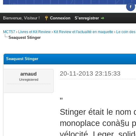
Bienvenue, Visiteur !
Connexion
S’enregistrer
MCT57
›
Livres et Kit Review
›
Kit Review et l'actualité en maquette
›
Le coin des
Seaquest Stinger
(s))
Seaquest Stinger
20-11-2013 23:15:33
arnaud
Unregistered
"
Stinger était le no
monoplace conà§u p
vélocité. Leger, soli