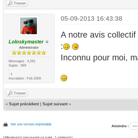
Trouver
05-09-2013 16:43:38
A notre avis collecti
Loloskymaster
:
Administrator
Inconnu pour moi, mai
Messages : 4,291
Sujets : 969
:
: 1
Inscription : Feb 2009
Trouver
«
Sujet précédent
|
Sujet suivant
»
Voir une version imprimable
Atteindre :
Utilisateur(s) parcourant ce sujet : 1 visiteur(s)