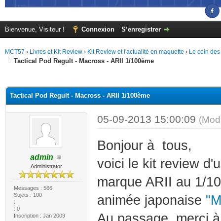
Bienvenue, Visiteur !
Connexion
S’enregistrer
MCT57
›
Livres et Kit Review
›
Kit Review et l'actualité en maquette
›
Le coin des
Tactical Pod Regult - Macross - ARII 1/100ème
(s))
Tactical Pod Regult - Macross - ARII 1/100ème
05-09-2013 15:00:09
(Mod
Bonjour à tous,
admin
voici le kit review d
Administrator
marque ARII au 1/100 
Messages : 566
Sujets : 100
animée japonaise
"
:
: 0
Au passage, merci à
Inscription : Jan 2009