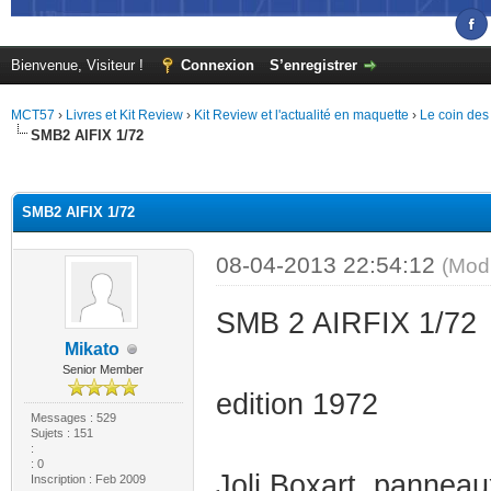
Bienvenue, Visiteur !
Connexion
S’enregistrer
MCT57
›
Livres et Kit Review
›
Kit Review et l'actualité en maquette
›
Le coin des
SMB2 AIFIX 1/72
(s))
SMB2 AIFIX 1/72
08-04-2013 22:54:12
(Mod
SMB 2 AIRFIX 1/72
Mikato
Senior Member
edition 1972
Messages : 529
Sujets : 151
:
: 0
Joli Boxart, panneau
Inscription : Feb 2009