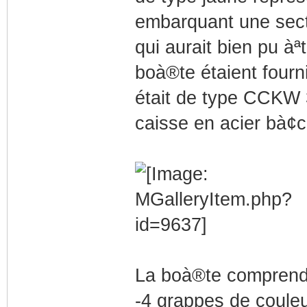
embarquant une secti
qui aurait bien pu àªt
boà®te étaient four
était de type CCKW 3
caisse en acier bà¢c
La boà®te comprend 
-4 grappes de coule