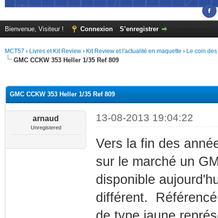
Bienvenue, Visiteur !
Connexion
S’enregistrer
MCT57
›
Livres et Kit Review
›
Kit Review et l'actualité en maquette
›
Le coin des
GMC CCKW 353 Heller 1/35 Ref 809
(s))
GMC CCKW 353 Heller 1/35 Ref 809
13-08-2013 19:04:22
arnaud
Unregistered
Vers la fin des année
sur le marché un GM
disponible aujourd'h
différent. Référencé
de type jaune repré