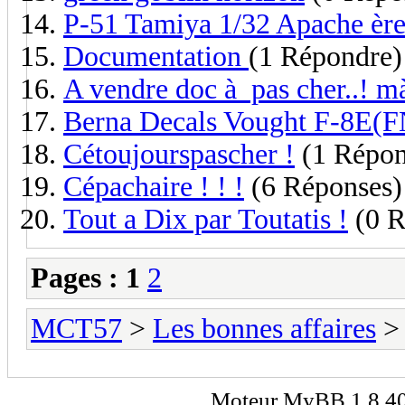
P-51 Tamiya 1/32 Apache ère
Documentation
(1 Répondre)
A vendre doc à pas cher..! m
Berna Decals Vought F-8E(F
Cétoujourspascher !
(1 Répon
Cépachaire ! ! !
(6 Réponses)
Tout a Dix par Toutatis !
(0 R
Pages :
1
2
MCT57
>
Les bonnes affaires
> 
Moteur
MyBB
1.8.4