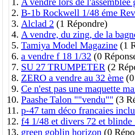
A vendre lors de l'assemblée 
B-1b Rockwell 1/48 éme Rev
Alclad 2
(1 Répondre)
A vendre, du zing, de la bagn
Tamiya Model Magazine
(1 
a vendre f 18 1/32
(0 Répons
SU 27 TRUMPETER
(2 Rép
ZERO a vendre au 32 ème
(0
Ce n'est pas une maquette mai
Paashe Talon ""vendu""
(3 R
p-47 tam déco francaies inclu
f4 1/48 et divers 72 et blinde
green goblin horizon
(0 Répo