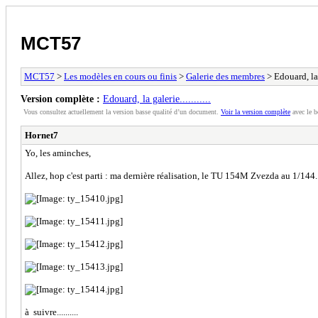
MCT57
MCT57
>
Les modèles en cours ou finis
>
Galerie des membres
> Edouard, la ga
Version complète :
Edouard, la galerie...........
Vous consultez actuellement la version basse qualité d’un document.
Voir la version complète
avec le b
Hornet7
Yo, les aminches,
Allez, hop c'est parti : ma dernière réalisation, le TU 154M Zvezda au 1/144....
à suivre..........