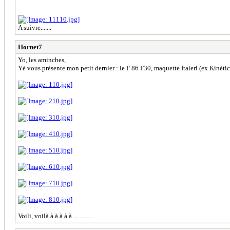
A suivre.......
Hornet7
Yo, les aminches,
Yé vous présente mon petit dernier : le F 86 F30, maquette Italeri (ex Kinétic) 
Voili, voilà à à à à à ............