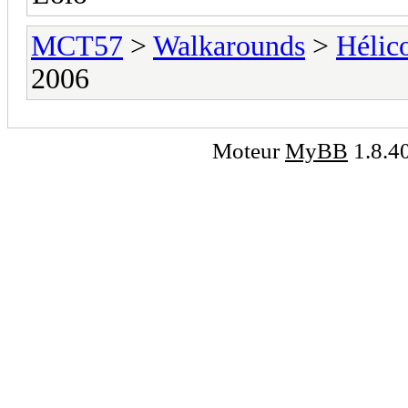
MCT57
>
Walkarounds
>
Hélic
2006
Moteur
MyBB
1.8.4