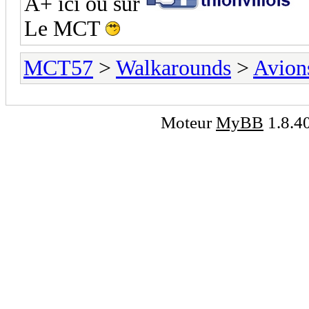
A+ ici ou sur
Le MCT
MCT57
>
Walkarounds
>
Avion
Moteur
MyBB
1.8.4