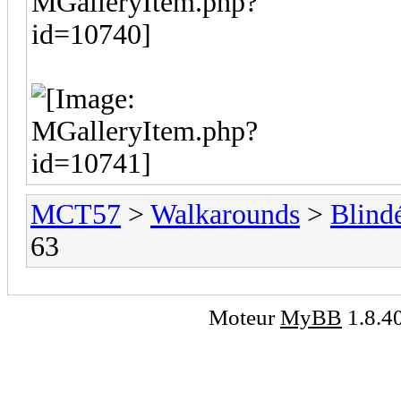
MCT57
>
Walkarounds
>
Blindé
63
Moteur
MyBB
1.8.4