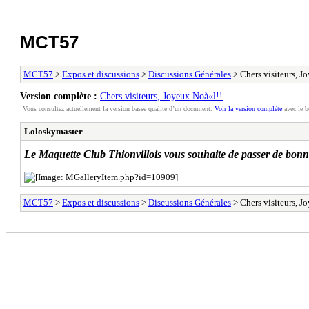
MCT57
MCT57
>
Expos et discussions
>
Discussions Générales
> Chers visiteurs, J
Version complète :
Chers visiteurs, Joyeux Noà«l!!
Vous consultez actuellement la version basse qualité d’un document.
Voir la version complète
avec le b
Loloskymaster
Le Maquette Club Thionvillois vous souhaite de passer de bonnes 
MCT57
>
Expos et discussions
>
Discussions Générales
> Chers visiteurs, J