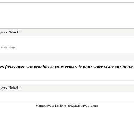
oyeux Noà«l!!
on formatage.
fàªtes avec vos proches et vous remercie pour votre visite sur notre 
oyeux Noà«l!!
Moteur
MyBB
1.8.40, © 2002-2026
MyBB Group