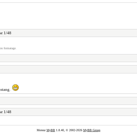
se 1/48
on formatage.
Mustang.
se 1/48
Moteur
MyBB
1.8.40, © 2002-2026
MyBB Group