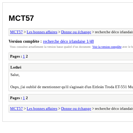
MCT57
MCT57
>
Les bonnes affaires
>
Donne ou échange
> recherche déco irlandai
Version complète :
recherche déco irlandaise 1/48
Vous consultez actuellement la version basse qualité d’un document.
Voir la version complète
avec le b
Pages :
1
2
Lothri
Salut,
Oups, j'ai oublié de mentionner qu'il s'agissait d'un Eitleán Troda ET-551 
Pages :
1
2
MCT57
>
Les bonnes affaires
>
Donne ou échange
> recherche déco irlandai