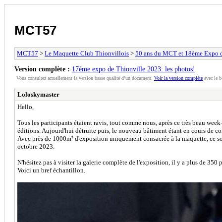
MCT57
MCT57
>
Le Maquette Club Thionvillois
>
50 ans du MCT et 18ème Expo de
Version complète :
17ème expo de Thionville 2023: les photos!
Vous consultez actuellement la version basse qualité d’un document.
Voir la version complète
avec le b
Loloskymaster
Hello,
Tous les participants étaient ravis, tout comme nous, après ce très beau wee
éditions. Aujourd'hui détruite puis, le nouveau bâtiment étant en cours de c
Avec près de 1000m² d'exposition uniquement consacrée à la maquette, ce son
octobre 2023.
N'hésitez pas à visiter la galerie complète de l'exposition, il y a plus de 350 
Voici un bref échantillon.