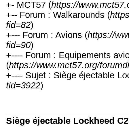
+- MCT57 (
https://www.mct57.
+-- Forum : Walkarounds (
http
fid=82
)
+--- Forum : Avions (
https://w
fid=90
)
+---- Forum : Equipements avi
(
https://www.mct57.org/forumd
+---- Sujet : Siège éjectable L
tid=3922
)
Siège éjectable Lockheed C2