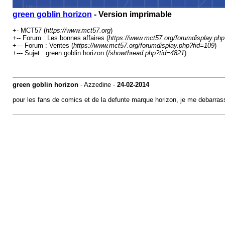
green goblin horizon
- Version imprimable
+- MCT57 (
https://www.mct57.org
)
+-- Forum : Les bonnes affaires (
https://www.mct57.org/forumdisplay.php
+--- Forum : Ventes (
https://www.mct57.org/forumdisplay.php?fid=109
)
+--- Sujet : green goblin horizon (
/showthread.php?tid=4821
)
green goblin horizon
- Azzedine -
24-02-2014
pour les fans de comics et de la defunte marque horizon, je me debarra