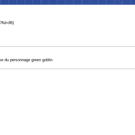
?fid=86
)
sse du personnage green goblin