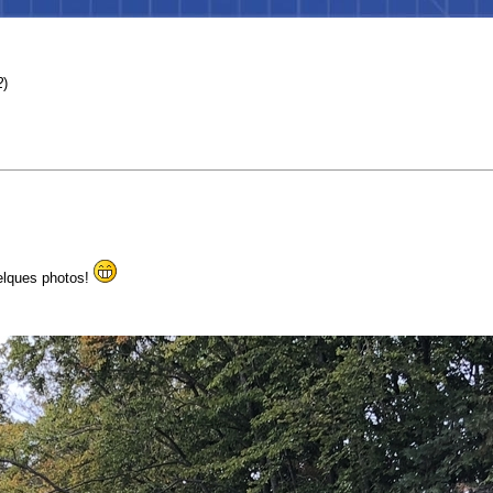
2
)
elques photos!