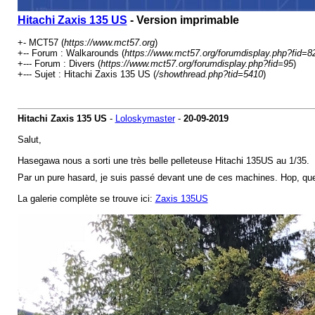
Hitachi Zaxis 135 US
- Version imprimable
+- MCT57 (
https://www.mct57.org
)
+-- Forum : Walkarounds (
https://www.mct57.org/forumdisplay.php?fid=8
+--- Forum : Divers (
https://www.mct57.org/forumdisplay.php?fid=95
)
+--- Sujet : Hitachi Zaxis 135 US (
/showthread.php?tid=5410
)
Hitachi Zaxis 135 US
-
Loloskymaster
-
20-09-2019
Salut,
Hasegawa nous a sorti une très belle pelleteuse Hitachi 135US au 1/35.
Par un pure hasard, je suis passé devant une de ces machines. Hop, qu
La galerie complète se trouve ici:
Zaxis 135US