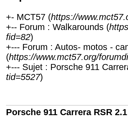
+- MCT57 (
https://www.mct57.
+-- Forum : Walkarounds (
http
fid=82
)
+--- Forum : Autos- motos - c
(
https://www.mct57.org/forumd
+--- Sujet : Porsche 911 Carre
tid=5527
)
Porsche 911 Carrera RSR 2.1