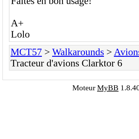
Faites en bon usage!
A+
Lolo
MCT57
>
Walkarounds
>
Avion
Tracteur d'avions Clarktor 6
Moteur
MyBB
1.8.4