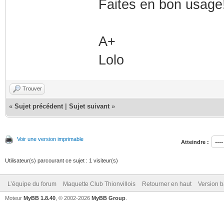
Faites en bon usage
A+
Lolo
Trouver
«
Sujet précédent
|
Sujet suivant
»
Voir une version imprimable
Atteindre :
Utilisateur(s) parcourant ce sujet : 1 visiteur(s)
L’équipe du forum
Maquette Club Thionvillois
Retourner en haut
Version b
Moteur
MyBB 1.8.40
, © 2002-2026
MyBB Group
.