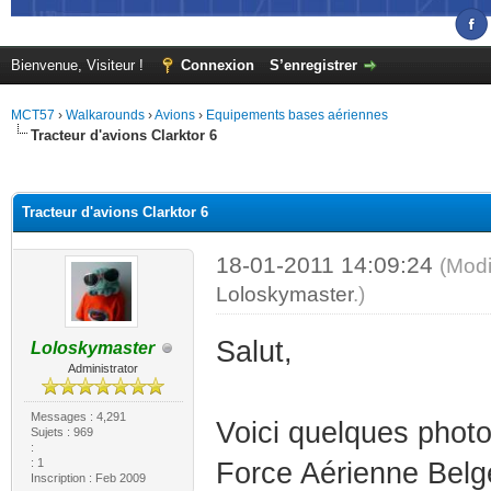
Bienvenue, Visiteur !
Connexion
S’enregistrer
MCT57
›
Walkarounds
›
Avions
›
Equipements bases aériennes
Tracteur d'avions Clarktor 6
(s))
Tracteur d'avions Clarktor 6
18-01-2011 14:09:24
(Modi
Loloskymaster
.)
Salut,
Loloskymaster
Administrator
Messages : 4,291
Voici quelques photos
Sujets : 969
:
: 1
Force Aérienne Belge
Inscription : Feb 2009