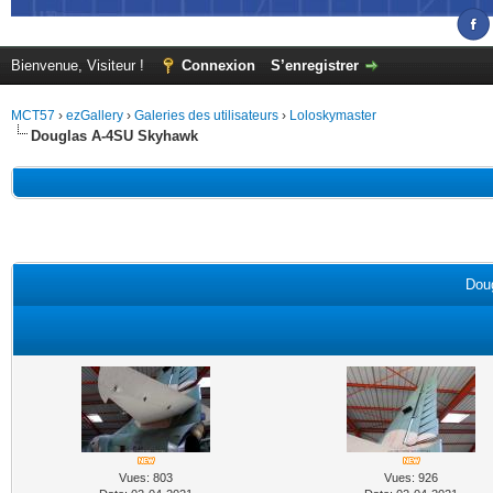
Bienvenue, Visiteur !
Connexion
S’enregistrer
MCT57
›
ezGallery
›
Galeries des utilisateurs
›
Loloskymaster
Douglas A-4SU Skyhawk
Dou
Vues: 803
Vues: 926