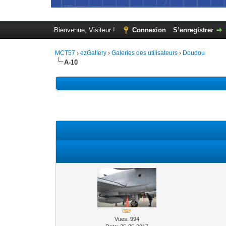
Bienvenue, Visiteur !
Connexion
S’enregistrer
MCT57
›
ezGallery
›
Galeries des utilisateurs
›
Doudou
A-10
Vues: 994