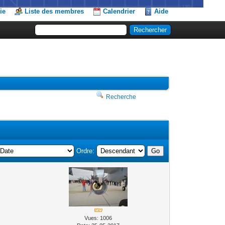
ie
Liste des membres
Calendrier
Aide
Recherche
Ordre:
Vues: 1006