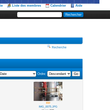
ie
Liste des membres
Calendrier
Aide
Recherche
Ordre:
IMG_0075.JPG