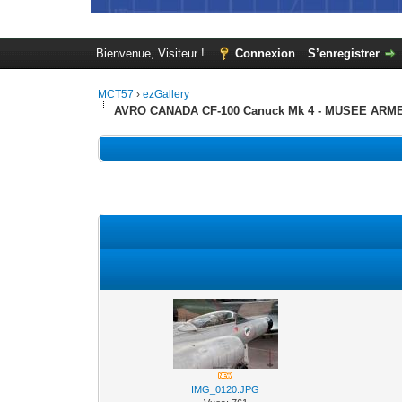
Bienvenue, Visiteur !
Connexion
S’enregistrer
MCT57
›
ezGallery
AVRO CANADA CF-100 Canuck Mk 4 - MUSEE AR
IMG_0120.JPG