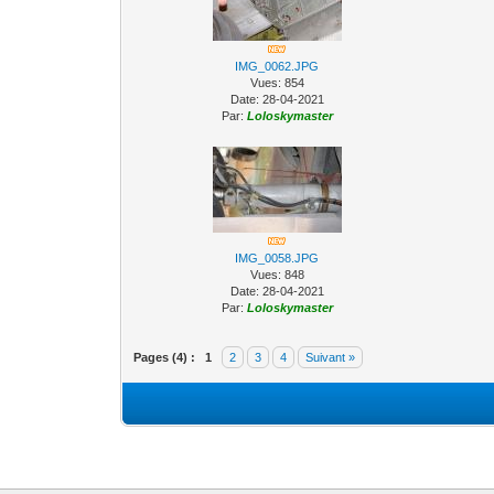
IMG_0062.JPG
Vues: 854
Date: 28-04-2021
Par:
Loloskymaster
IMG_0058.JPG
Vues: 848
Date: 28-04-2021
Par:
Loloskymaster
Pages (4) :
1
2
3
4
Suivant »