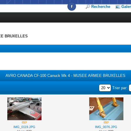
Recherche
Galer
MEE BRUXELLES
AVRO CANADA CF-100 Canuck Mk 4 - MUSEE ARMEE BRUXELLES
Trier par:
IMG_0119.JPG
IMG_0076.JPG