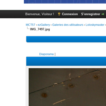
Bienvenue, Visiteur !
Connexion
S’enregistrer
MCT57
›
ezGallery
›
Galeries des utilisateurs
›
Loloskymaster
IMG_7497.jpg
|
Diaporama