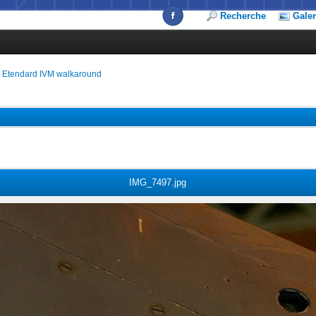
Recherche
Galer
›
Etendard IVM walkaround
IMG_7497.jpg