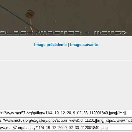
Image précédente
|
Image suivante