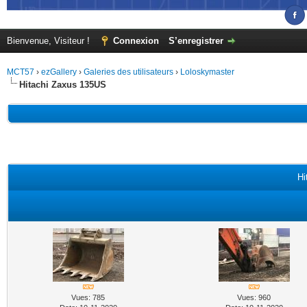
Bienvenue, Visiteur !
Connexion
S’enregistrer
MCT57
›
ezGallery
›
Galeries des utilisateurs
›
Loloskymaster
Hitachi Zaxus 135US
Hi
Vues: 785
Vues: 960