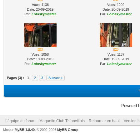
Vues: 1136
Vues: 1202
Date: 20-09-2019
Date: 20-09-2019
Par:
Loloskymaster
Par:
Loloskymaster
Vues: 1058
Vues: 1137
Date: 19-09-2019
Date: 19-09-2019
Par:
Loloskymaster
Par:
Loloskymaster
Pages (3) :
1
2
3
Suivant »
Powered 
L’équipe du forum
Maquette Club Thionvillois
Retourner en haut
Version b
Moteur
MyBB 1.8.40
, © 2002-2026
MyBB Group
.