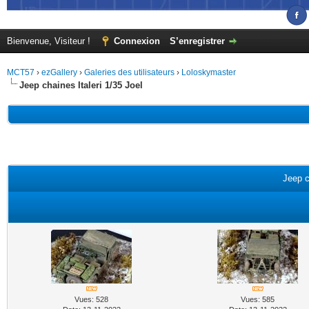
Bienvenue, Visiteur !
Connexion
S’enregistrer
MCT57
›
ezGallery
›
Galeries des utilisateurs
›
Loloskymaster
Jeep chaines Italeri 1/35 Joel
Jeep c
Vues: 528
Vues: 585