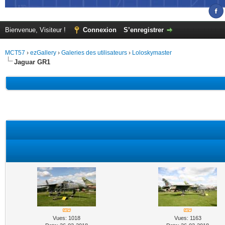
Bienvenue, Visiteur !
Connexion
S’enregistrer
MCT57
›
ezGallery
›
Galeries des utilisateurs
›
Loloskymaster
Jaguar GR1
Vues: 1018
Vues: 1163