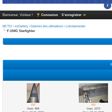
Bienvenue, Visiteur !
Connexion
S’enregistrer
MCT57
›
ezGallery
›
Galeries des utilisateurs
›
Loloskymaster
F-104G Starfighter
F
Vues: 969
Vues: 1073