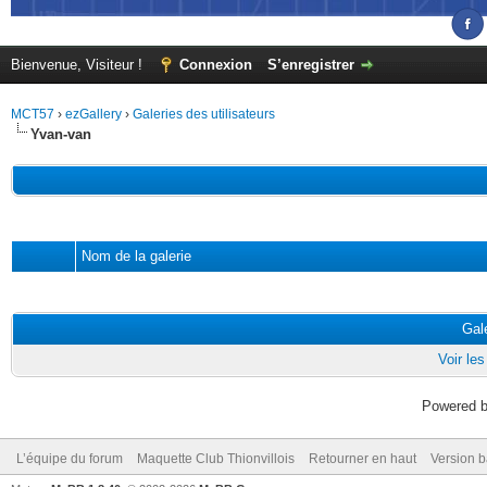
Bienvenue, Visiteur !
Connexion
S’enregistrer
MCT57
›
ezGallery
›
Galeries des utilisateurs
Yvan-van
Nom de la galerie
Gale
Voir les
Powered 
L’équipe du forum
Maquette Club Thionvillois
Retourner en haut
Version b