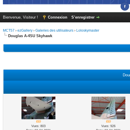
Bienvenue, Visiteur !
Connexion
S’enregistrer
MCT57
›
ezGallery
›
Galeries des utilisateurs
›
Loloskymaster
Douglas A-4SU Skyhawk
Dou
Vues: 803
Vues: 926