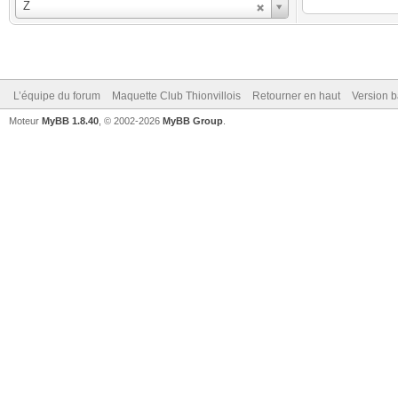
Utilisateur
Z
L’équipe du forum
Maquette Club Thionvillois
Retourner en haut
Version b
Moteur
MyBB 1.8.40
, © 2002-2026
MyBB Group
.