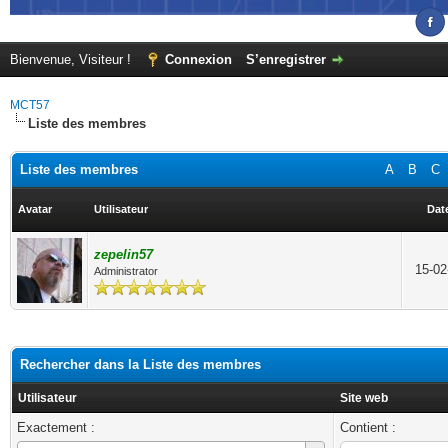
Bienvenue, Visiteur !
Connexion
S’enregistrer
MCT57
Liste des membres
Liste des membres
A
B
C
Avatar
Utilisateur
Date
zepelin57
15-02
Administrator
Rechercher dans la Liste des membres
Utilisateur
Site web
Exactement :
Contient :