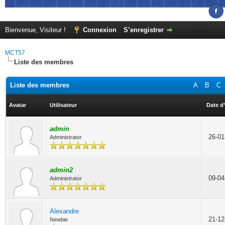
Bienvenue, Visiteur !
Connexion
S’enregistrer
MCT57
Liste des membres
Liste des membres
A
B
C
Avatar
Utilisateur
Date d’
admin
26-01
Administrator
admin2
09-04
Administrator
Alexandre
21-12
Newbie