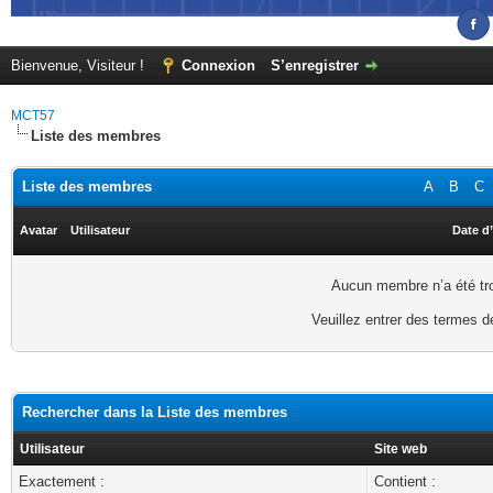
Bienvenue, Visiteur !
Connexion
S’enregistrer
MCT57
Liste des membres
Liste des membres
A
B
C
Avatar
Utilisateur
Date d’
Aucun membre n’a été trou
Veuillez entrer des termes d
Rechercher dans la Liste des membres
Utilisateur
Site web
Exactement :
Contient :