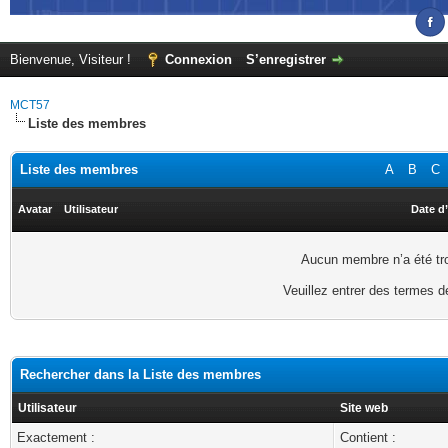
Bienvenue, Visiteur !
Connexion
S’enregistrer
MCT57
Liste des membres
Liste des membres
A
B
C
Avatar
Utilisateur
Date d’
Aucun membre n’a été trou
Veuillez entrer des termes d
Rechercher dans la Liste des membres
Utilisateur
Site web
Exactement :
Contient :