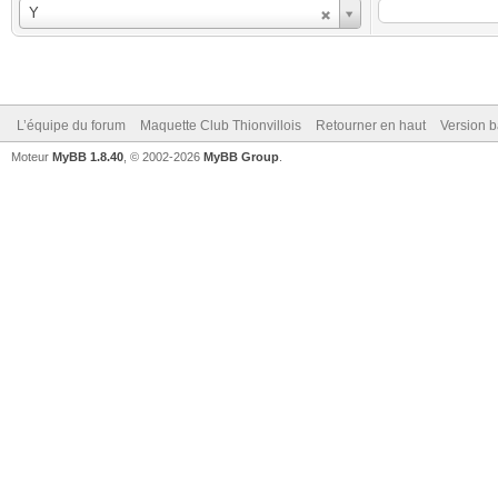
Utilisateur
Y
L’équipe du forum
Maquette Club Thionvillois
Retourner en haut
Version b
Moteur
MyBB 1.8.40
, © 2002-2026
MyBB Group
.