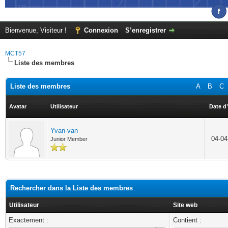
Bienvenue, Visiteur !
Connexion
S’enregistrer
MCT57
Liste des membres
Liste des membres
A
B
C
Avatar
Utilisateur
Date d’
Yvan-van
04-04
Junior Member
Rechercher dans la Liste des membres
Utilisateur
Site web
Exactement :
Contient :