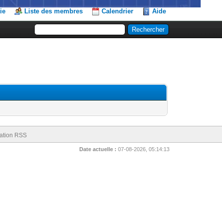
ie
Liste des membres
Calendrier
Aide
ation RSS
Date actuelle :
07-08-2026, 05:14:13