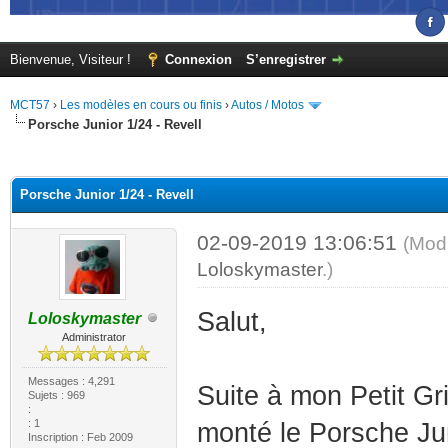
Bienvenue, Visiteur !
Connexion
S’enregistrer
MCT57
›
Les modèles en cours ou finis
›
Autos / Motos
Porsche Junior 1/24 - Revell
(s))
Porsche Junior 1/24 - Revell
02-09-2019 13:06:51
(Modi
Loloskymaster
.)
Salut,
Loloskymaster
Administrator
Messages : 4,291
Suite à mon Petit Gris
Sujets : 969
:
: 1
monté le Porsche Jun
Inscription : Feb 2009