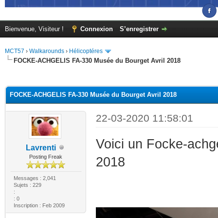
Bienvenue, Visiteur !
Connexion
S’enregistrer
MCT57
›
Walkarounds
›
Hélicoptéres
FOCKE-ACHGELIS FA-330 Musée du Bourget Avril 2018
(s))
FOCKE-ACHGELIS FA-330 Musée du Bourget Avril 2018
22-03-2020 11:58:01
Voici un Focke-achg
Lavrenti
Posting Freak
2018
Messages : 2,041
Sujets : 229
:
: 0
Inscription : Feb 2009