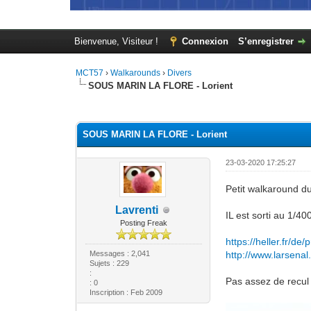
Bienvenue, Visiteur !
Connexion
S’enregistrer
MCT57
›
Walkarounds
›
Divers
SOUS MARIN LA FLORE - Lorient
Moyenne : 0 (0 vote(s))
1
2
3
4
5
SOUS MARIN LA FLORE - Lorient
23-03-2020 17:25:27
Petit walkaround d
Lavrenti
IL est sorti au 1/
Posting Freak
https://heller.fr/d
Messages : 2,041
http://www.larsena
Sujets : 229
:
Pas assez de recul 
: 0
Inscription : Feb 2009