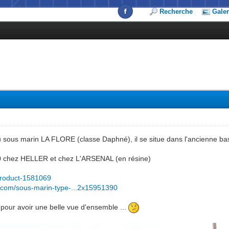
Recherche
Galer
u sous marin LA FLORE (classe Daphné), il se situe dans l'ancienne b
400 chez HELLER et chez L'ARSENAL (en résine)
e/product-1581069
l.com/sous-marin-type-...2x15951390
pour avoir une belle vue d'ensemble ...