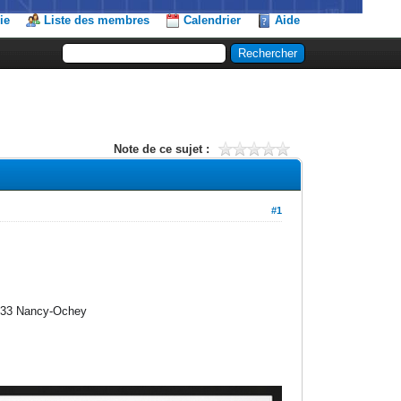
ie
Liste des membres
Calendrier
Aide
Note de ce sujet :
#1
BA133 Nancy-Ochey