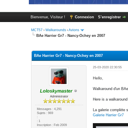
Bienvenue, Visiteur !
Connexion
S’enregistrer
MCT57
›
Walkarounds
›
Avions
BAe Harrier Gr7 - Nancy-Ochey en 2007
Moyenne : 0 (0 vote(s))
1
2
3
4
5
BAe Harrier Gr7 - Nancy-Ochey en 2007
25-03-2020 22:30:55
Hello,
Walkaround d'un BAe
Loloskymaster
Administrator
Here is a walkaround
Messages : 4,291
La galerie complète s
Sujets : 969
Galerie Harrier Gr7
:
: 1
Inscription : Feb 2009