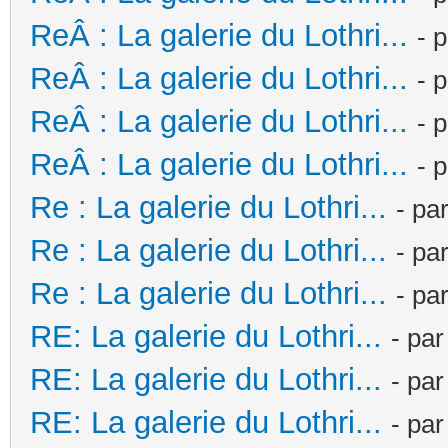
ReÂ : La galerie du Lothri...
- 
ReÂ : La galerie du Lothri...
- 
ReÂ : La galerie du Lothri...
- 
ReÂ : La galerie du Lothri...
- 
Re : La galerie du Lothri...
- pa
Re : La galerie du Lothri...
- pa
Re : La galerie du Lothri...
- pa
RE: La galerie du Lothri...
- par
RE: La galerie du Lothri...
- par
RE: La galerie du Lothri...
- pa