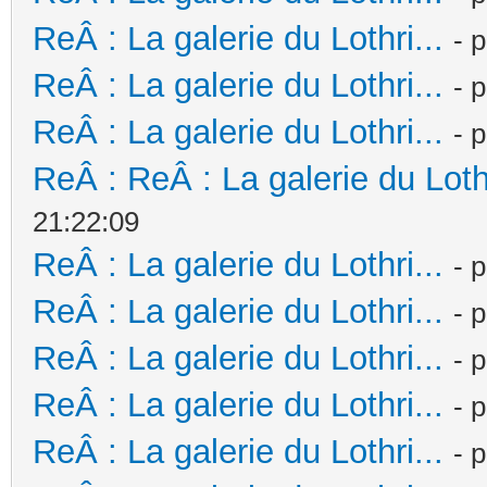
ReÂ : La galerie du Lothri...
- 
ReÂ : La galerie du Lothri...
- 
ReÂ : La galerie du Lothri...
- 
ReÂ : ReÂ : La galerie du Lothr
21:22:09
ReÂ : La galerie du Lothri...
- 
ReÂ : La galerie du Lothri...
- 
ReÂ : La galerie du Lothri...
- 
ReÂ : La galerie du Lothri...
- 
ReÂ : La galerie du Lothri...
- 