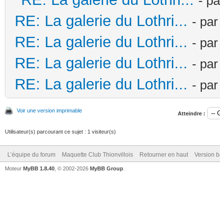
- p
RE: La galerie du Lothri...
- pa
RE: La galerie du Lothri...
- par
RE: La galerie du Lothri...
- pa
RE: La galerie du Lothri...
- par
Voir une version imprimable
Atteindre :
Utilisateur(s) parcourant ce sujet : 1 visiteur(s)
L’équipe du forum
Maquette Club Thionvillois
Retourner en haut
Version b
Moteur
MyBB 1.8.40
, © 2002-2026
MyBB Group
.