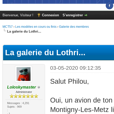
Bienvenue, Visiteur !
Connexion
S’enregistrer
MCT57
›
Les modèles en cours ou finis
›
Galerie des membres
La galerie du Lothri...
(s))
La galerie du Lothri...
03-05-2020 09:12:35
Salut Philou,
Loloskymaster
Administrator
Oui, un avion de to
Messages : 4,291
Sujets : 969
Montigny-Les-Metz l
:
: 1