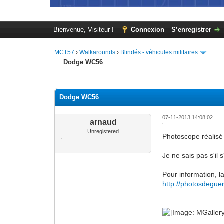
Bienvenue, Visiteur !
Connexion
S’enregistrer
MCT57
›
Walkarounds
›
Blindés - véhicules militaires
Dodge WC56
Moyenne : 0 (0 vote(s))
1
2
3
4
5
Dodge WC56
07-11-2013 14:08:02
arnaud
Unregistered
Photoscope réalisé 
Je ne sais pas s'il
Pour information, la
http://photosdegue