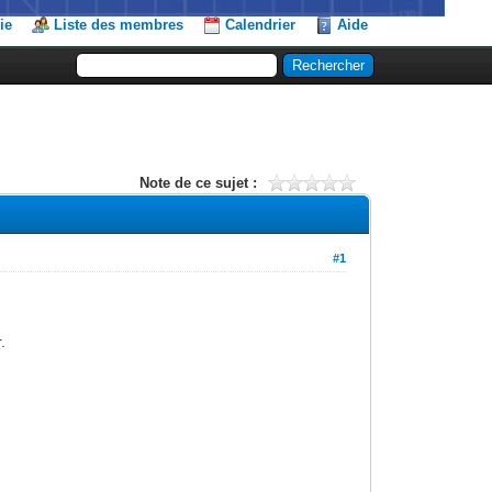
ie
Liste des membres
Calendrier
Aide
Note de ce sujet :
#1
.