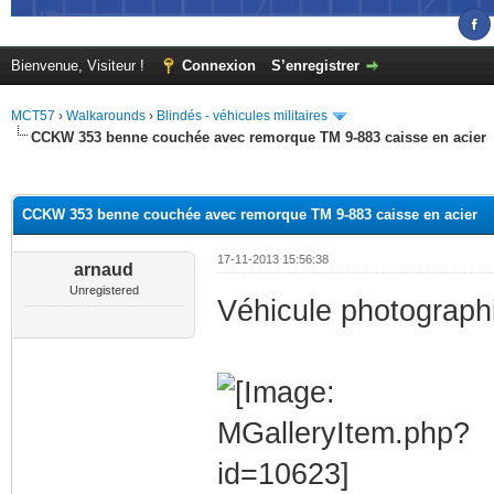
Bienvenue, Visiteur !
Connexion
S’enregistrer
MCT57
›
Walkarounds
›
Blindés - véhicules militaires
CCKW 353 benne couchée avec remorque TM 9-883 caisse en acier
(s))
CCKW 353 benne couchée avec remorque TM 9-883 caisse en acier
17-11-2013 15:56:38
arnaud
Unregistered
Véhicule photograph