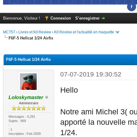
Bienvenue, Visiteur !
Connexion
S’enregistrer
MCT57
›
Livres et Kit Review
›
Kit Review et l'actualité en maquette
F6F-5 Hellcat 1/24 Airfix
(s))
F6F-5 Hellcat 1/24 Airfix
07-07-2019 19:30:52
Hello
Loloskymaster
Administrator
Notre ami Michel 3( o
Messages : 4,291
apporté la nouvelle ma
Sujets : 969
:
: 1
1/24.
Inscription : Feb 2009